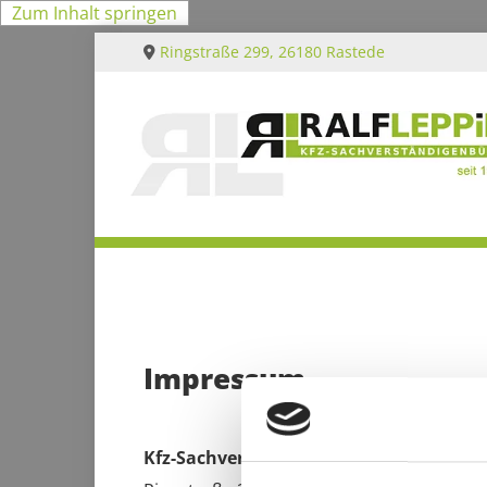
Zum Inhalt springen
Ringstraße 299, 26180 Rastede

Impressum
Kfz-Sach­ver­stän­di­gen­bü­ro Ralf Lep­pin