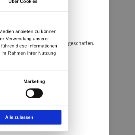
t.-ID: DE164044042
Über Cookies
 Medien anbieten zu können
hrer Verwendung unserer
ter­neh­mern und Ver­brau­chern ge­schaf­fen.
 führen diese Informationen
ie im Rahmen Ihrer Nutzung
Marketing
ge erstellen lassen
Alle zulassen
e Marketing Agentur