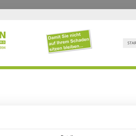
STA
Ver
04402 3526
