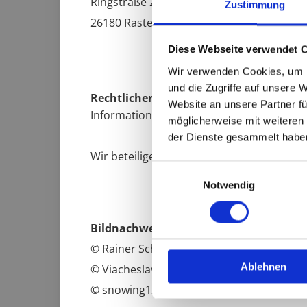
Ringstraße 299
Zustimmung
26180 Rastede
Diese Webseite verwendet 
Wir verwenden Cookies, um I
und die Zugriffe auf unsere 
Recht­li­cher Hin­weis:
Die EU hat ein On­lin
Website an unsere Partner fü
In­for­ma­tio­nen dazu fin­den Sie unter
https
möglicherweise mit weiteren
der Dienste gesammelt habe
Wir be­tei­ligen uns nicht an einem Streit­bei­
Einwilligungsauswahl
Notwendig
Bild­nach­weis
© Rai­ner Schmitt­chen #5884863 Adobe S
Ablehnen
© Viacheslav #221156682 Adobe Stock
© snowing12 #182857788 Adobe Stock