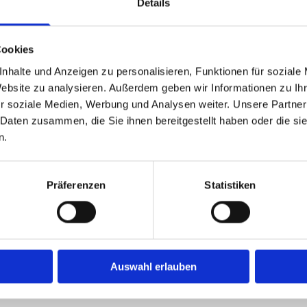
US
Details
04402 3532

info@​ralfleppin.​de

Cookies
nhalte und Anzeigen zu personalisieren, Funktionen für soziale
Website zu analysieren. Außerdem geben wir Informationen zu I
e-Ver­fah­ren zur Bei­le­gung von Strei­tig­kei­ten zwi­schen Un­
r soziale Medien, Werbung und Analysen weiter. Unsere Partner
://​ec.​europa.​eu/​consumers/​odr/
 Daten zusammen, die Sie ihnen bereitgestellt haben oder die s
n.
le­gungs­ver­fah­ren vor einer Ver­brau­cher­schlich­tungs­stel­le.
Präferenzen
Statistiken
Umsetzung
tock
Heise Homepages |
Homepa
Auswahl erlauben
Heise RegioConcept |
Onlin