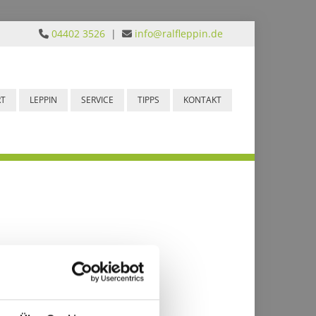
04402 3526
|
info@ralfleppin.de


RT
LEPPIN
SERVICE
TIPPS
KONTAKT
­ant­wort­lich: Ralf Lep­pin